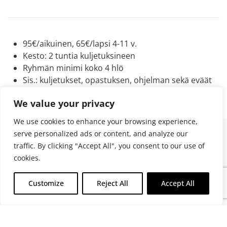
95€/aikuinen, 65€/lapsi 4-11 v.
Kesto: 2 tuntia kuljetuksineen
Ryhmän minimi koko 4 hlö
Sis.:
kuljetukset, opastuksen, ohjelman sekä eväät
Vaikeusaste – helppo
We value your privacy
We use cookies to enhance your browsing experience,
serve personalized ads or content, and analyze our
Lisätietoa ja varaukset ohjelmaan
traffic. By clicking "Accept All", you consent to our use of
cookies.
Nimi
*
Customize
Reject All
Accept All
Sähköposti
*