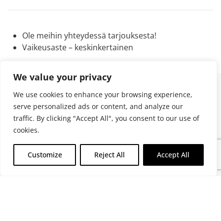
Ole meihin yhteydessä tarjouksesta!
Vaikeusaste – keskinkertainen
We value your privacy
We use cookies to enhance your browsing experience,
Sign in to our program
serve personalized ads or content, and analyze our
traffic. By clicking "Accept All", you consent to our use of
cookies.
Nimi
*
Customize
Reject All
Accept All
Sähköposti
*
Puhelin
*